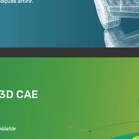
ölçüde artırır.
3D CAE
mülatör