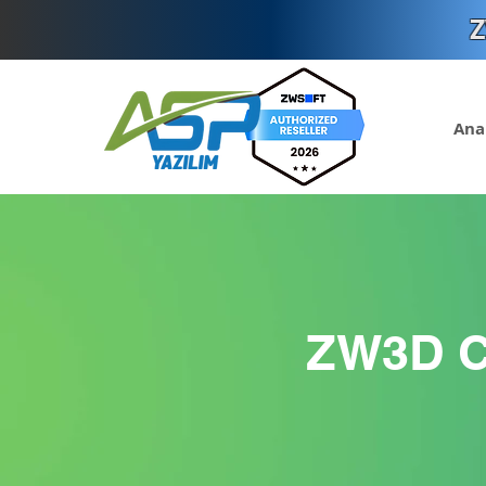
Z
Ana
ZW3D 