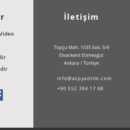
r
İletişim
Video
Topçu Mah. 1535 Sok. 5/4
Elvankent Etimesgut
dir
Ankara / Türkiye
dir
info@aspyazilim.com
+90 552 394 17 68