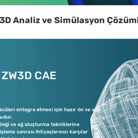
3D Analiz ve Simülasyon Çözüml
 ZW3D CAE
cüleri entegre etmesi için hazır ön ve son
mudur.
deği ve ağ oluşturma tekniklerine
işleme sonrası ihtiyaçlarınızı karşılar