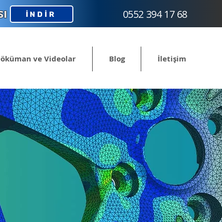
sı
0552 394 17 68
İNDİR
öküman ve Videolar
Blog
İletişim